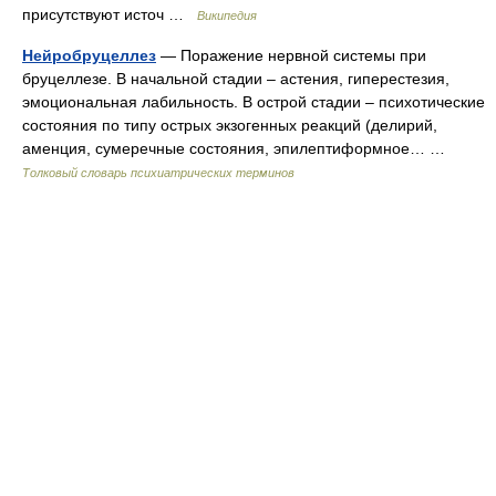
присутствуют источ …
Википедия
Нейробруцеллез
— Поражение нервной системы при
бруцеллезе. В начальной стадии – астения, гиперестезия,
эмоциональная лабильность. В острой стадии – психотические
состояния по типу острых экзогенных реакций (делирий,
аменция, сумеречные состояния, эпилептиформное… …
Толковый словарь психиатрических терминов