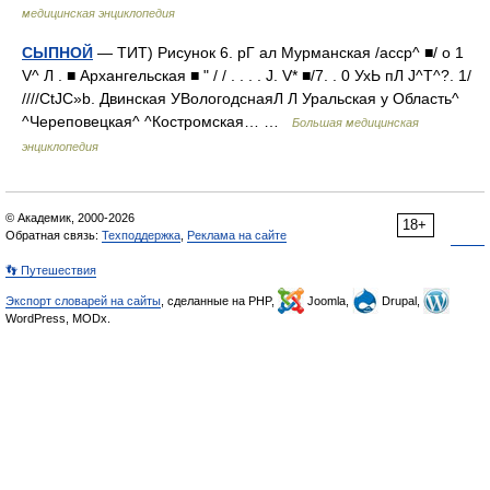
медицинская энциклопедия
СЫПНОЙ
— ТИТ) Рисунок 6. рГ ал Мурманская /асср^ ■/ о 1
V^ Л . ■ Архангельская ■ " / / . . . . J. V* ■/7. . 0 УхЬ пЛ J^T^?. 1/
////CtJC»b. Двинская УВологодснаяЛ Л Уральская у Область^
^Череповецкая^ ^Костромская… …
Большая медицинская
энциклопедия
© Академик, 2000-2026
18+
Обратная связь:
Техподдержка
,
Реклама на сайте
👣 Путешествия
Экспорт словарей на сайты
, сделанные на PHP,
Joomla,
Drupal,
WordPress, MODx.